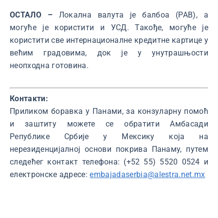
ОСТАЛО –
Локална валута је балбоа (PAB), а
могуће је користити и УСД. Такође, могуће је
користити све интернационалне кредитне картице у
већим градовима, док је у унутрашњости
неопходна готовина.
Контакти:
Приликом боравка у Панами, за конзуларну помоћ
и заштиту можете се обратити Амбасади
Републике Србије у Мексику која на
нерезиденцијалној основи покрива Панаму, путем
следећег контакт телефона: (+52 55) 5520 0524 и
електронске адресе:
embajadaserbia@alestra.net.mx