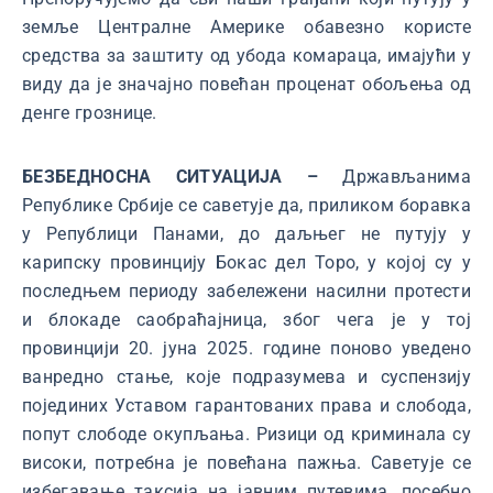
земље Централне Америке обавезно користе
средства за заштиту од убода комараца, имајући у
виду да је значајно повећан проценат обољења од
денге грознице.
БЕЗБЕДНОСНА СИТУАЦИЈА –
Држављанима
Републике Србије се саветује да, приликом боравка
у Републици Панами, до даљњег не путују у
карипску провинцију Бокас дел Торо, у којој су у
последњем периоду забележени насилни протести
и блокаде саобраћајница, због чега је у тој
провинцији 20. јуна 2025. године поново уведено
ванредно стање, које подразумева и суспензију
појединих Уставом гарантованих права и слобода,
попут слободе окупљања. Ризици од криминала су
високи, потребна је повећана пажња. Саветује се
избегавање таксија на јавним путевима, посебно