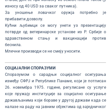
износу од 40 USD за сваког путника).
За уношење ловачког оружја потребно је
прибавити дозволу.
Кућни љубимци се могу унети уз презентацију
потврде од ветеринарске установе из Р. Србије о
здравственом стању и вакцинацији против
беснила.
Млечни производи се не смеју уносити.
СОЦИЈАЛНИ СПОРАЗУМИ
Споразумом о сарадњи социјалног осигурања
између СФРЈ и Републике Панаме, који је потписан
26. новембра 1975. године, регулисане су услуге
које пружају институције за социјално осигурање
држављанима који бораве у другој држави када се
налазе на раду на јавним објектима од заједничког