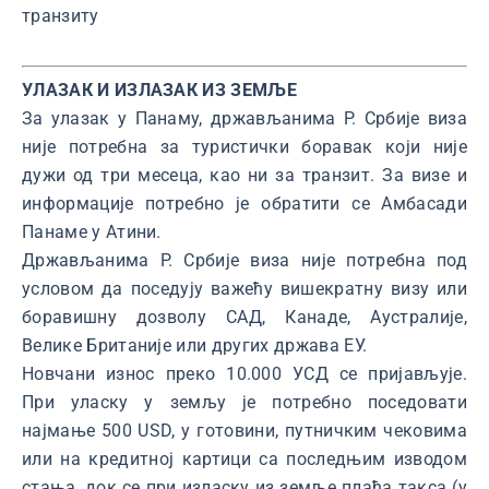
транзиту
УЛАЗАК И ИЗЛАЗАК ИЗ ЗЕМЉЕ
За улазак у Панаму, држављанима Р. Србије виза
није потребна за туристички боравак који није
дужи од три месеца, као ни за транзит. За визе и
информације потребно је обратити се Амбасади
Панаме у Атини.
Држављанима Р. Србије виза није потребна под
условом да поседују важећу вишекратну визу или
боравишну дозволу САД, Канаде, Аустралије,
Велике Британије или других држава ЕУ.
Новчани износ преко 10.000 УСД се пријављује.
При уласку у земљу је потребно поседовати
најмање 500 USD, у готовини, путничким чековима
или на кредитној картици са последњим изводом
стања, док се при изласку из земље плаћа такса (у