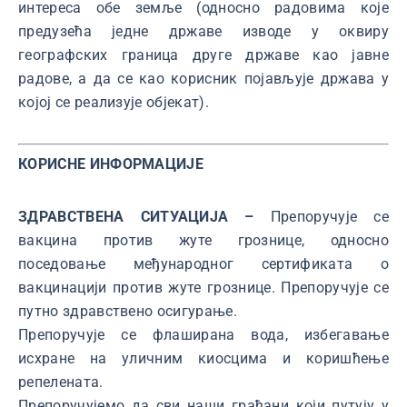
интереса обе земље (односно радовима које
предузећа једне државе изводе у оквиру
географских граница друге државе као јавне
радове, а да се као корисник појављује држава у
којој се реализује објекат).
КОРИСНЕ ИНФОРМАЦИЈЕ
ЗДРАВСТВЕНА СИТУАЦИЈА –
Препоручује се
вакцина против жуте грознице, односно
поседовање међународног сертификата о
вакцинацији против жуте грознице. Препоручује се
путно здравствено осигурање.
Препоручује се флаширана вода, избегавање
исхране на уличним киосцима и коришћење
репелената.
Препоручујемо да сви наши грађани који путују у