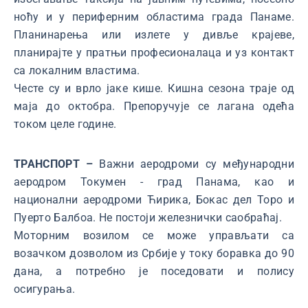
ноћу и у периферним областима града Панаме.
Планинарења или излете у дивље крајеве,
планирајте у пратњи професионалаца и уз контакт
са локалним властима.
Честе су и врло јаке кише. Кишна сезона траје од
маја до октобра. Препоручује се лагана одећа
током целе године.
ТРАНСПОРТ –
Важни аеродроми су међународни
аеродром Токумен - град Панама, као и
национални аеродроми Ћирика, Бокас дел Торо и
Пуерто Балбоа. Не постоји железнички саобраћај.
Моторним возилом се може управљати са
возачком дозволом из Србије у току боравка до 90
дана, а потребно је поседовати и полису
осигурања.