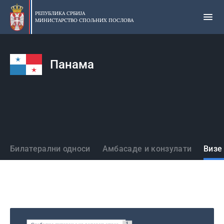
Прескочи
на
РЕПУБЛИКА СРБИЈА
МИНИСТАРСТВО СПОЉНИХ ПОСЛОВА
главни
део
садржаја
Панама
Државе
Билатерални односи
Амбасаде и конзулати
Визе