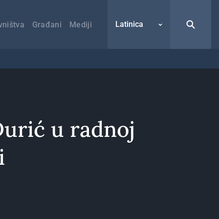
Latinica
vništva
Građani
Mediji
Đurić u radnoj
i