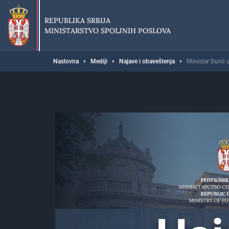
Preskoči
na
REPUBLIKA SRBIJA
glavni
MINISTARSTVO SPOLJNIH POSLOVA
deo
sadržaja
Breadcrumb
Naslovna
Mediji
Najave i obaveštenja
Ministar Đurić 