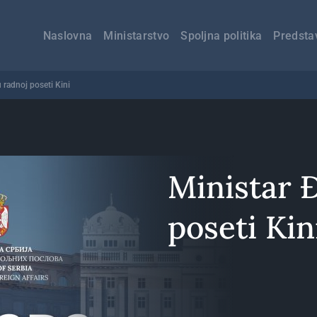
Главна
навигација
Naslovna
Ministarstvo
Spoljna politika
Predsta
u radnoj poseti Kini
Ministar 
poseti Kin