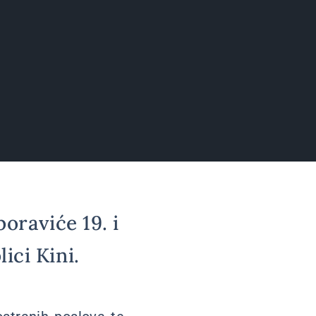
oraviće 19. i
ici Kini.