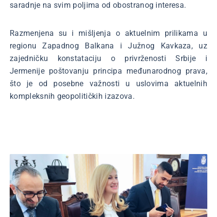
saradnje na svim poljima od obostranog interesa.
Razmenjena su i mišljenja o aktuelnim prilikama u
regionu Zapadnog Balkana i Južnog Kavkaza, uz
zajedničku konstataciju o privrženosti Srbije i
Jermenije poštovanju principa međunarodnog prava,
što je od posebne važnosti u uslovima aktuelnih
kompleksnih geopolitičkih izazova.