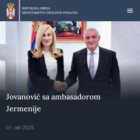
Preskoči
na
REPUBLIKA SRBIJA
MINISTARSTVO SPOLJNIH POSLOVA
glavni
deo
sadržaja
Jovanović sa ambasadorom
Jermenije
01. okt 2025.