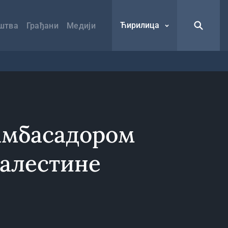
Ћирилица
штва
Грађани
Медији
 амбасадором
алестине