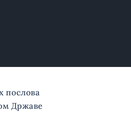
х послова
ром Државе