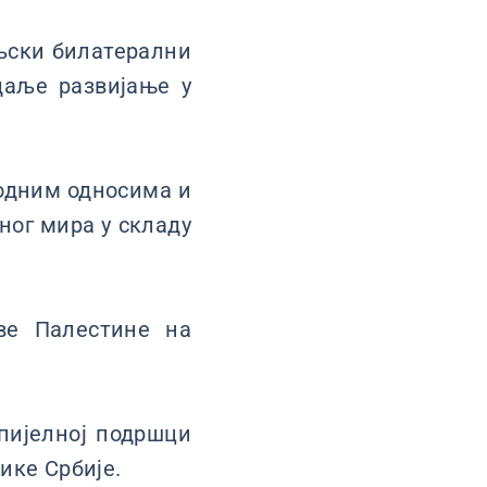
љски билатерални
даље развијање у
родним односима и
ног мира у складу
ве Палестине на
пијелној подршци
ике Србије.