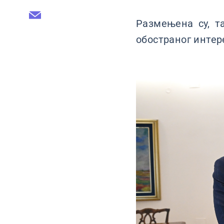
Размењена су, 
обостраног интер