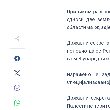
Приликом разгов
односи две земљ
областима од зај
Државни секретар
поновио да се Ре
са међународним
Изражено је за
Специјализованој
Државни секрета
Палестине терито