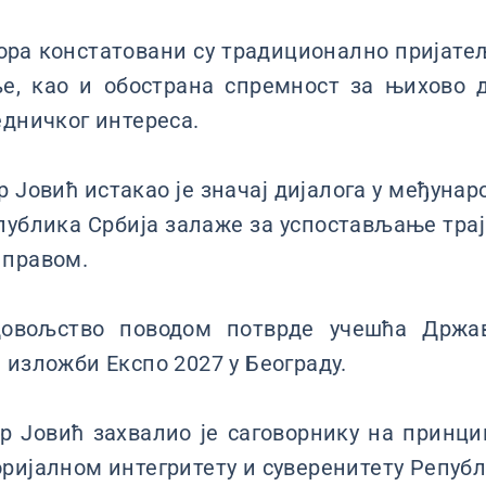
ора констатовани су традиционално пријате
е, као и обострана спремност за њихово 
едничког интереса.
 Јовић истакао је значај дијалога у међуна
публика Србија залаже за успостављање трај
 правом.
довољство поводом потврде учешћа Држа
 изложби Експо 2027 у Београду.
р Јовић захвалио је саговорнику на принци
ријалном интегритету и суверенитету Републ