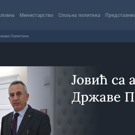
авна
вигација
словна
Министарство
Спољна политика
Представни
ржаве Палестине
Јовић са
Државе П