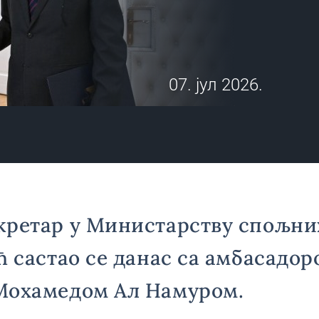
07. јул 2026.
кретар у Министарству спољни
ћ састао се данас са амбасадо
Мохамедом Ал Намуром.