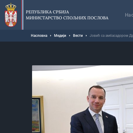
Прескочи
Гл
на
на
РЕПУБЛИКА СРБИЈА
главни
На
МИНИСТАРСТВО СПОЉНИХ ПОСЛОВА
део
садржаја
Мрвице
Насловна
Медији
Вести
Јовић са амбасадором Д