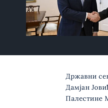
Државни се
Дамјан Јови
Палестине 