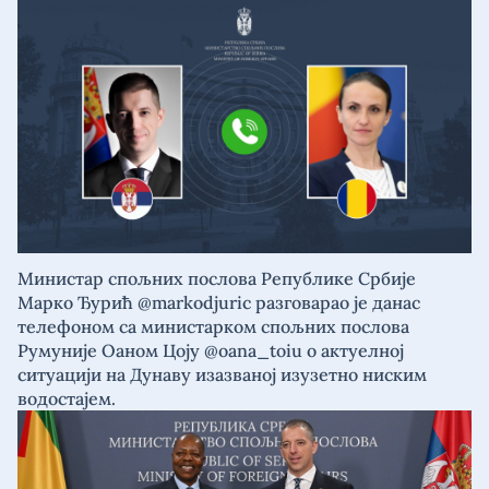
Министар спољних послова Републике Србије
Марко Ђурић @markodjuric разговарао је данас
телефоном са министарком спољних послова
Румуније Оаном Цоју @oana_toiu о актуелној
ситуацији на Дунаву изазваној изузетно ниским
водостајем.