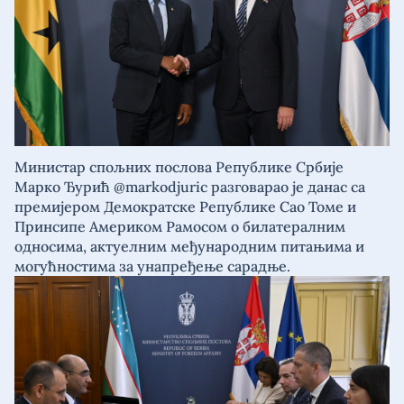
Министар спољних послова Републике Србије
Марко Ђурић @markodjuric разговарао је данас са
премијером Демократске Републике Сао Томе и
Принсипе Америком Рамосом о билатералним
односима, актуелним међународним питањима и
могућностима за унапређење сарадње.