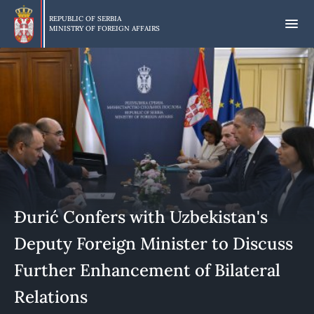
Skip
to
REPUBLIC OF SERBIA
MINISTRY OF FOREIGN AFFAIRS
main
content
Đurić Confers with Uzbekistan's
Deputy Foreign Minister to Discuss
Further Enhancement of Bilateral
Relations