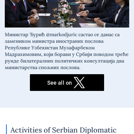
Министар Ђурић @markodjuric састао се данас са
замеником министра иностраних послова
Републике Узбекистан Музафарбеком
Мадрахимовим, који борави у Србији поводом треће
рунде билатералних политичких консултација два
министарства спољних послова.
See all on
Activities of Serbian Diplomatic