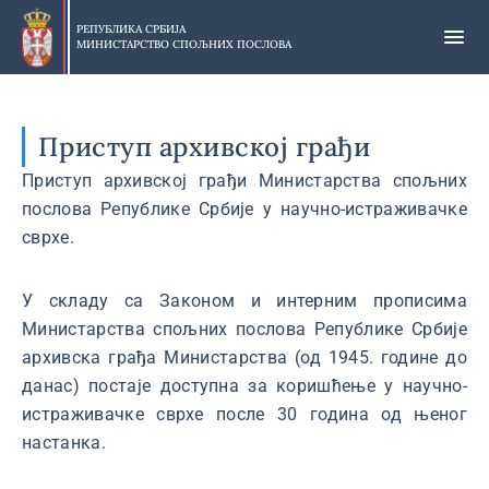
Прескочи
на
РЕПУБЛИКА СРБИЈА
МИНИСТАРСТВО СПОЉНИХ ПОСЛОВА
главни
део
садржаја
Приступ архивској грађи
Приступ архивској грађи Министарства спољних
послова Републике Србије у научно-истраживачке
сврхе.
У складу са Законом и интерним прописима
Министарства спољних послова Републике Србије
архивска грађа Министарства (од 1945. године до
данас) постаје доступна за коришћење у научно-
истраживачке сврхе после 30 година од њеног
настанка.