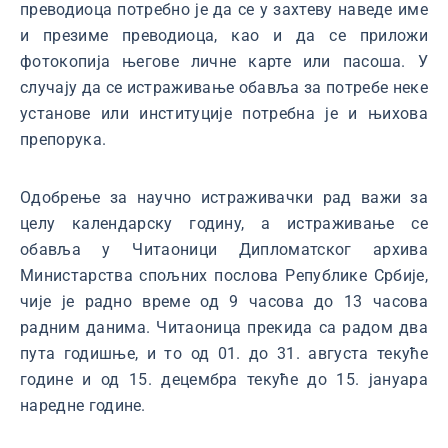
преводиоца потребно је да се у захтеву наведе име
и презиме преводиоца, као и да се приложи
фотокопија његове личне карте или пасоша. У
случају да се истраживање обавља за потребе неке
установе или институције потребна је и њихова
препорука.
Одобрење за научно истраживачки рад важи за
целу календарску годину, а истраживање се
обавља у Читаоници Дипломатског архива
Министарства спољних послова Републике Србије,
чије је радно време од 9 часова до 13 часова
радним данима. Читаоница прекида са радом два
пута годишње, и то од 01. до 31. августа текуће
године и од 15. децембра текуће до 15. јануара
наредне године.