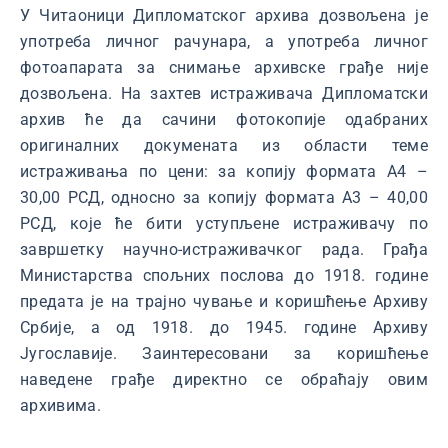
У Читаоници Дипломатског архива дозвољена је
употреба личног рачунара, а употреба личног
фотоапарата за снимање архивске грађе није
дозвољена. На захтев истраживача Дипломатски
архив ће да сачини фотокопије одабраних
оригиналних докумената из области теме
истраживања по цени: за копију формата А4 –
30,00 РСД, односно за копију формата А3 – 40,00
РСД, које ће бити уступљене истраживачу по
завршетку научно-истраживачког рада. Грађа
Министарства спољних послова до 1918. године
предата је на трајно чување и коришћење Архиву
Србије, а од 1918. до 1945. године Архиву
Југославије. Заинтересовани за коришћење
наведене грађе директно се обраћају овим
архивима.