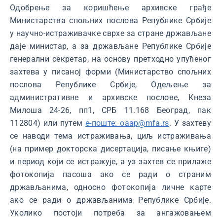
Одобрење за коришћење архивске грађе
Министарства спољних послова Републике Србије
у научно-истраживачке сврхе за стране држављане
даје министар, а за држављане Републике Србије
генерални секретар, на основу претходно упућеног
захтева у писаној форми (Министарство спољних
послова Републике Србије, Одељење за
административне и архивске послове, Кнеза
Милоша 24-26, пп1, СРБ 11.168 Београд, пак
112804) или путем
е-поште: oaap@mfa.rs
. У захтеву
се наводи тема истраживања, циљ истраживања
(на пример докторска дисертација, писање књиге)
и период који се истражује, а уз захтев се прилаже
фотокопија пасоша ако се ради о страним
држављанима, односно фотокопија личне карте
ако се ради о држављанима Републике Србије.
Уколико постоји потреба за ангажовањем