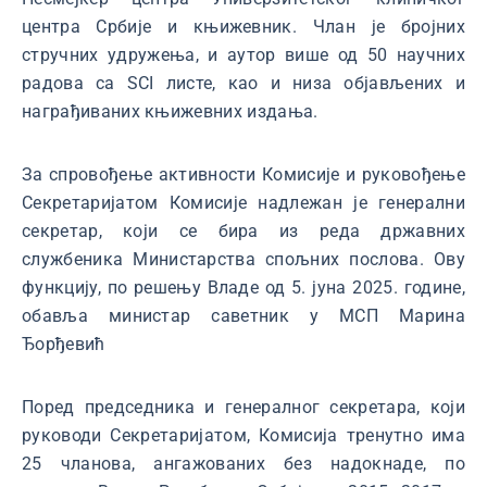
центра Србије и књижевник. Члан је бројних
стручних удружења, и аутор више од 50 научних
радова са SCI листе, као и низа објављених и
награђиваних књижевних издања.
За спровођење активности Комисије и руковођење
Секретаријатом Комисије надлежан је генерални
секретар, који се бира из реда државних
службеника Министарства спољних послова. Ову
функцију, по решењу Владе од 5. јуна 2025. године,
обавља министар саветник у МСП Марина
Ђорђевић
Поред председника и генералног секретара, који
руководи Секретаријатом, Комисија тренутно има
25 чланова, ангажованих без надокнаде, по