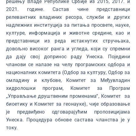
решењу Владе Републике Србије из 2015, 2017. и
2021. године. Састав чине представници
релевантних владиних ресора, служби и других
надлежних институција за питања просвете, науке,
културе, информација и животне средине, као и
представници из реда истакнутих стручњака,
довољно високог ранга и угледа, који су спремни
да дају свој допринос раду Унеска. Поједини
чланови се налазе на челу програмских одбора и
националних комитета (Одбор за културу, Одбор за
омладину и клубове, Комитет за Међувладин
хидролошки програм, Комитет за Програм
„Управљање друштвеним променама“, Комитет за
биоетику и Комитет за геонауке), чије образовање
је предвиђено одговарајућим пропозицијама
Унеска. Процедура обнове састава чланства је у
току.