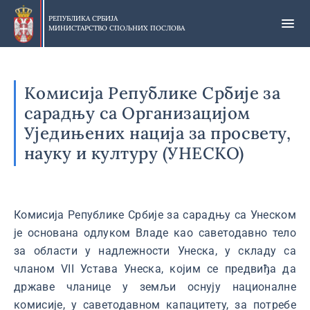
Прескочи
на
РЕПУБЛИКА СРБИЈА
МИНИСТАРСТВО СПОЉНИХ ПОСЛОВА
главни
део
садржаја
Комисија Републике Србије за
сарадњу са Организацијом
Уједињених нација за просвету,
науку и културу (УНЕСКО)
Комисија Републике Србије за сарадњу са Унеском
је основана одлуком Владе као саветодавно тело
за области у надлежности Унеска, у складу са
чланом VII Устава Унеска, којим се предвиђа да
државе чланице у земљи оснују националне
комисије, у саветодавном капацитету, за потребе