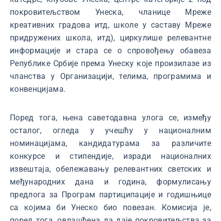
покровитељством Унеска, чланице Мреже
креативних градова итд, школе у саставу Мреже
придружених школа, итд), циркулише релевантне
информације и стара се о спровођењу обавеза
Републике Србије према Унеску које произилазе из
чланства у Организацији, телима, програмима и
конвенцијама.
Поред тога, њена саветодавна улога се, између
осталог, огледа у учешћу у националним
номинацијама, кандидатурама за различите
конкурсе и стипендије, изради националних
извештаја, обележавању релевантних светских и
међународних дана и година, формулисању
предлога за Програм партиципације и годишњице
са којима би Унеско био повезан. Комисија је,
поред тога, овлашћена да даје покровитељства за