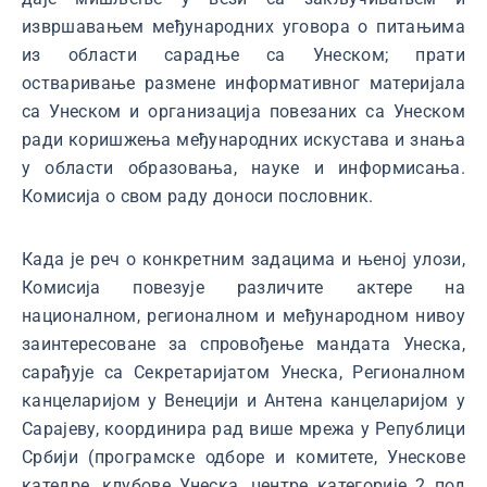
извршавањем међународних уговора о питањима
из области сарадње са Унеском; прати
остваривање размене информативног материјала
са Унеском и организација повезаних са Унеском
ради коришжења међународних искустава и знања
у области образовања, науке и информисања.
Комисија о свом раду доноси пословник.
Када је реч о конкретним задацима и њеној улози,
Комисија повезује различите актере на
националном, регионалном и међународном нивоу
заинтересоване за спровођење мандата Унеска,
сарађује са Секретаријатом Унеска, Регионалном
канцеларијом у Венецији и Антена канцеларијом у
Сарајеву, координира рад више мрежа у Републици
Србији (програмске одборе и комитете, Унескове
катедре, клубове Унеска, центре категорије 2 под