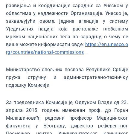
развијања и координације сарадње са Унеском у
областима у надлежности Организације. Унеско је,
захваљујући овоме, једина агенција у систему
Уједињених нација која располаже глобалном
мрежом националних тела за сарадњу, о чему се
више можете информисати овде:
https://en.unesco.o
rg/countries/national-commissions
.
Министарство спољних послова Републике Србије
пружа стручну и административно-техничку
подршку Комисији.
За председника Комисије је, Одлуком Владе од 23.
априла 2015. године, именован проф. др Горан
Милашиновић, редовни професор Медицинског
факултета у Београду, директор референтног
Песмејкер центра Универзитетског клиничког