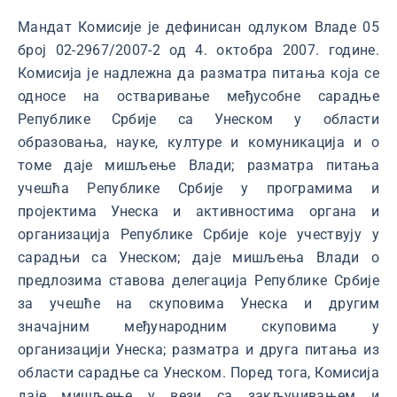
Мандат Комисије је дефинисан одлуком Владе 05
број 02-2967/2007-2 од 4. октобра 2007. године.
Комисија је надлежна да разматра питања која се
односе на остваривање међусобне сарадње
Републике Србије са Унеском у области
образовања, науке, културе и комуникација и о
томе даје мишљење Влади; разматра питања
учешћа Републике Србије у програмима и
пројектима Унеска и активностима органа и
организација Републике Србије које учествују у
сарадњи са Унеском; даје мишљења Влади о
предлозима ставова делегација Републике Србије
за учешће на скуповима Унеска и другим
значајним међународним скуповима у
организацији Унеска; разматра и друга питања из
области сарадње са Унеском. Поред тога, Комисија
даје мишљење у вези са закључивањем и