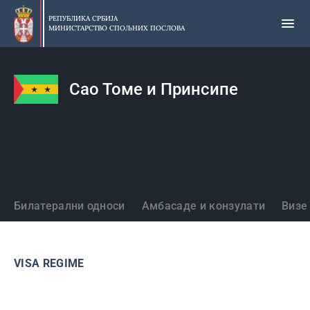
Прескочи
на
РЕПУБЛИКА СРБИЈА
МИНИСТАРСТВО СПОЉНИХ ПОСЛОВА
главни
део
садржаја
Сао Томе и Принсипе
Државе
Билатерални односи
Амбасаде и конзулати
Визе
VISA REGIME