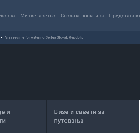
авна
вигација
словна
Министарство
Спољна политика
Представни
Visa regime for entering Serbia Slovak Republic
е и
Визе и савети за
ти
путовања