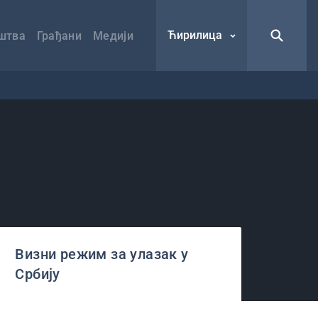
Ћирилица
штва
Грађани
Медији
Визни режим за улазак у
Србију