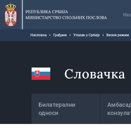
Прескочи
Гл
на
на
РЕПУБЛИКА СРБИЈА
главни
На
МИНИСТАРСТВО СПОЉНИХ ПОСЛОВА
део
садржаја
Мрвице
Насловна
Грађани
Улазак у Србију
Визни режим
Словачка
Државе
Билатерални
Амбасад
односи
конзула