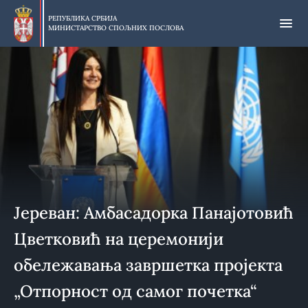
Прескочи
на
РЕПУБЛИКА СРБИЈА
МИНИСТАРСТВО СПОЉНИХ ПОСЛОВА
главни
део
садржаја
Јереван: Амбасадорка Панајотовић
Цветковић на церемонији
обележавања завршетка пројекта
„Отпорност од самог почетка“