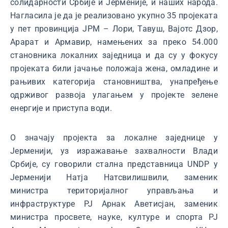
солидарности Србије и Јерменије, и наших народа.
Нагласила је да је реализовано укупно 35 пројеката
у пет провинција ЈРМ – Лори, Тавуш, Вајотс Дзор,
Арарат и Армавир, намењених за преко 54.000
становника локалних заједница и да су у фокусу
пројеката били јачање положаја жена, омладине и
рањивих категорија становништва, унапређење
одрживог развоја улагањем у пројекте зелене
енергије и приступа води.
О значају пројекта за локалне заједнице у
Јерменији, уз изражавање захвалности Влади
Србије, су говорили стална представница UNDP у
Јерменији Натја Натсвилишвили, заменик
министра територијалног управљања и
инфраструктуре РЈ Арнак Аветисјан, заменик
министра просвете, науке, културе и спорта РЈ