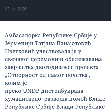
03. јул 2026.
Амбасадорка Републике Србије у
Јерменији Татјана Панајотовић
Цветковић учествовала је у
свечаној церемонији обележавања
завршетка двогодишњег пројекта
„Отпорност од самог почетка“,
којим је
преко UNDP дистрибуирана
хуманитарно-развојна помоћ Владе
Републике Србије Влади Републике