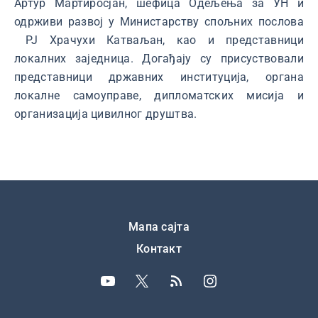
Артур Мартиросјан, шефица Одељења за УН и
одрживи развој у Министарству спољних послова
РЈ Храчухи Катваљан, као и представници
локалних заједница. Догађају су присуствовали
представници државних институција, органа
локалне самоуправе, дипломатских мисија и
организација цивилног друштва.
Подножје
Мапа сајта
Контакт