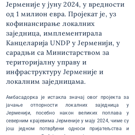
Јерменије у јуну 2024, у вредности
од 1 милион евра. Пројекат је, уз
кофинансирање локалних
заједница, имплементирала
Канцеларија UNDP у Јерменији, у
сарадњи са Министарством за
територијалну управу и
инфраструктуру Јерменије и
локалним заједницама.
Амбасадорка је истакла значај овог пројекта за
јачање отпорности локалних заједница у
Јерменији, посебно након великих поплава у
северним крајевима Јерменије у мају 2024, чиме су
још једном потврђени односи пријатељства и