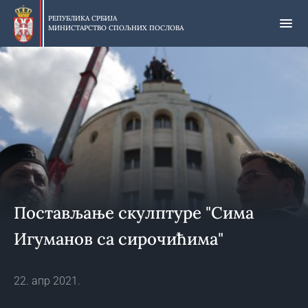
Прескочи
на
РЕПУБЛИКА СРБИЈА
МИНИСТАРСТВО СПОЉНИХ ПОСЛОВА
главни
део
садржаја
Постављање скулптуре "Сима
Игуманов са сирочићима"
22. апр 2021.