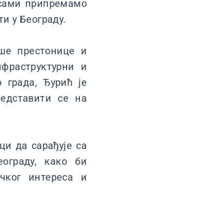
и сами припремамо
ти у Београду.
ше престонице и
фраструктурни и
 града, Ђурић је
редставити се на
ци да сарађује са
ограду, како би
чког интереса и