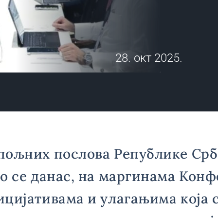
28. окт 2025.
пољних послова Републике Срб
о се данас, на маргинама Конф
цијативама и улагањима која с