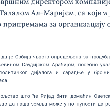
извршним директором компаниј
 Талалом Ал-Маријем, са којим 
о припремама за организацију 
 да је Србија чврсто опредељена за проду
евином Саудијском Арабијом, посебно ука
политичког дијалога и сарадње у бројн
еса.
ољство што ће Ријад бити домаћин Светс
азао да наша земља може у потпуности да 