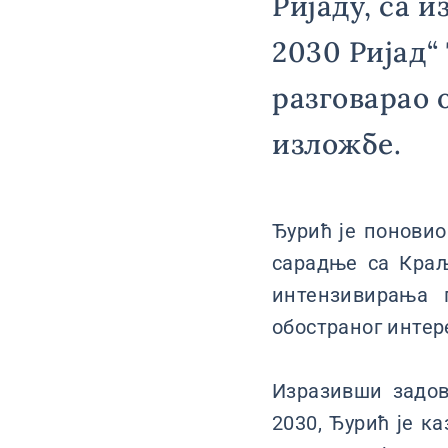
Ријаду, са 
2030 Ријад“
разговарао 
изложбе.
Ђурић је поновио
сарадње са Краљ
интензивирања 
обостраног интер
Изразивши задов
2030, Ђурић је к