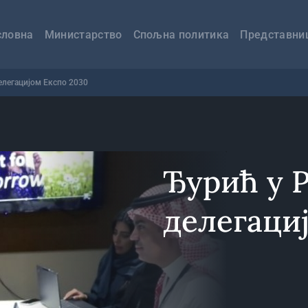
авна
вигација
словна
Министарство
Спољна политика
Представни
делегацијом Експо 2030
Ђурић у Р
делегаци