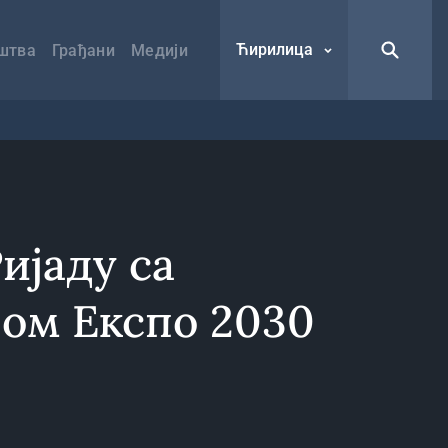
Ћирилица
штва
Грађани
Медији
ијаду са
јом Експо 2030