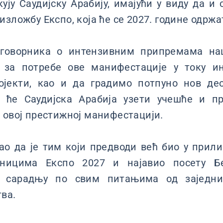
кују Саудијску Арабију, имајући у виду да 
зложбу Експо, која ће се 2027. године одржа
говорника о интензивним припремама на
 за потребе ове манифестације у току ин
ојекти, као и да градимо потпуно нов део
 ће Саудијска Арабија узети учешће и п
 овој престижној манифестацији.
ао да је тим који предводи већ био у прили
ницима Експо 2027 и најавио посету Бе
и сарадњу по свим питањима од заједни
ва.