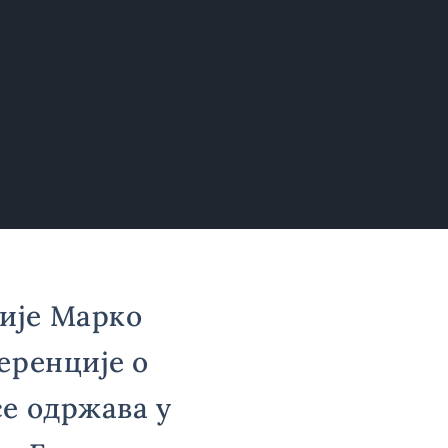
ије Марко
еренције о
е одржава у