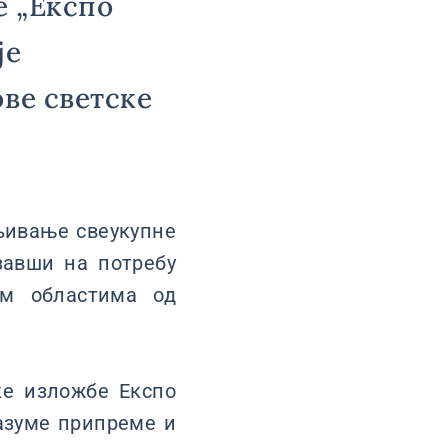
е „Eкспо
је
ове светске
бљивање свеукупне
завши на потребу
им областима од
ке изложбе Експо
разуме припреме и