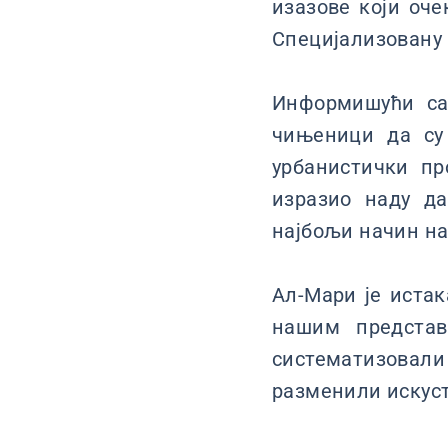
изазове који оче
Специјализовану и
Информишући са
чињеници да су
урбанистички пр
изразио наду да
најбољи начин на
Ал-Мари је истак
нашим представ
систематизовал
разменили искуст