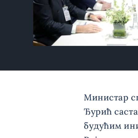
Министар с
Ђурић саста
будућим ини