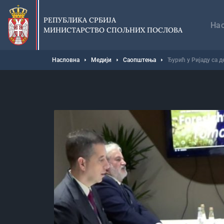
Прескочи
Гл
на
на
РЕПУБЛИКА СРБИЈА
главни
На
МИНИСТАРСТВО СПОЉНИХ ПОСЛОВА
део
садржаја
Мрвице
Насловна
Медији
Саопштења
Ђурић у Ријаду са 