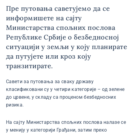
Пре путовања саветујемо да се
информишете на сајту
Министарства спољних послова
Републике Србије о безбедносној
ситуацији у земљи у коју планирате
да путујете или кроз коју
транзитирате.
Савети за путовања за сваку државу
класификовани су у четири категорије – од зелене
до црвене, у складу са проценом безбедносних
ризика.
На сајту Министарства спољних послова налазе се
у менију у категорији Грађани, затим преко