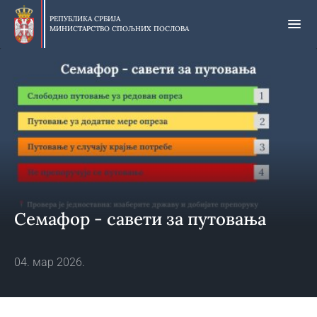
Прескочи
на
РЕПУБЛИКА СРБИЈА
МИНИСТАРСТВО СПОЉНИХ ПОСЛОВА
главни
део
садржаја
Семафор - савети за путовања
04. мар 2026.