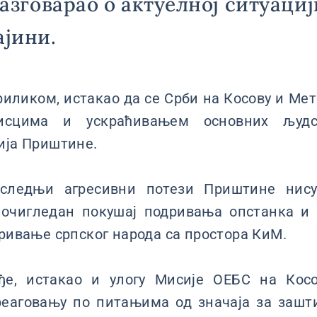
разговарао о актуелној ситуациј
ајини.
риликом, истакао да се Срби на Косову и Мет
исцима и ускраћивањем основних људс
ија Приштине.
оследњи агресивни потези Приштине нис
ћ очигледан покушај подривања опстанка и 
еривање српског народа са простора КиМ.
ође, истакао и улогу Мисије ОЕБС на Кос
еаговању по питањима од значаја за зашт