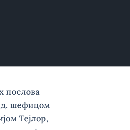
х послова
. д. шефицом
јом Тејлор,