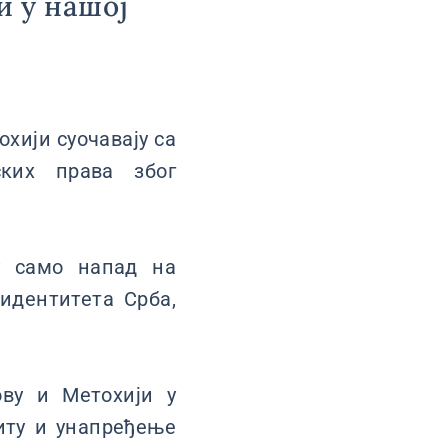
и у нашој
охији суочавају са
ких права због
у само напад на
идентитета Срба,
ову и Метохији у
иту и унапређење