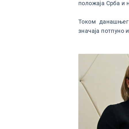
положаја Срба и н
Током данашњег 
значаја потпуно 