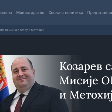
авна
вигација
словна
Министарство
Спољна политика
Представни
је ОЕБС на Косову и Метохији
Козарев 
Мисије О
и Метохи