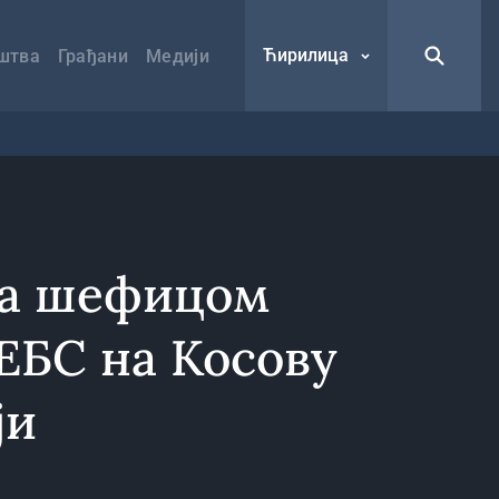
Ћирилица
штва
Грађани
Медији
са шефицом
ЕБС на Косову
ји