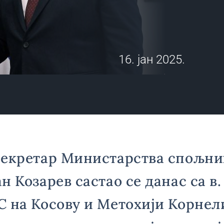
16. јан 2025.
секретар Министарствa спољни
н Козарев састао се данас са в
 на Косову и Метохији Корнeли