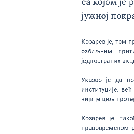
са којом је 
јужној покр
Козарев је, том п
озбиљним прит
једностраних акц
Указао је да п
институције, ве
чији је циљ прот
Козарев је, так
правовременом р