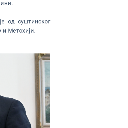
јини.
је од суштинског
 и Метохији.