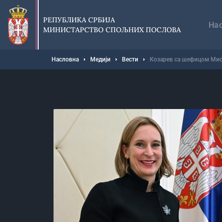
Прескочи
Гл
на
на
РЕПУБЛИКА СРБИЈА
главни
На
МИНИСТАРСТВО СПОЉНИХ ПОСЛОВА
део
садржаја
Мрвице
Насловна
Медији
Вести
Козарев са шефицом Миси