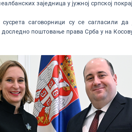
еалбанских заједница у јужној српској покра
сусрета саговорници су се сагласили да 
и доследно поштовање права Срба у на Косову