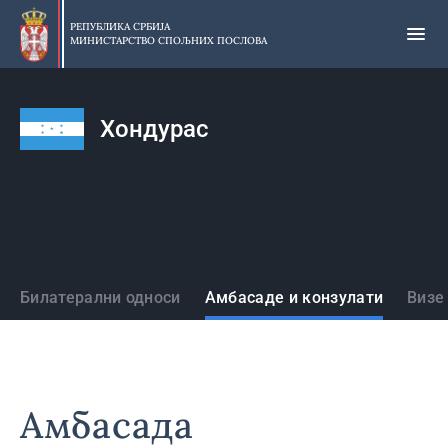
Прескочи
на
РЕПУБЛИКА СРБИЈА
МИНИСТАРСТВО СПОЉНИХ ПОСЛОВА
главни
део
садржаја
Хондурас
Државе
Билатерални односи
Амбасаде и конзулати
Визе
Амбасада