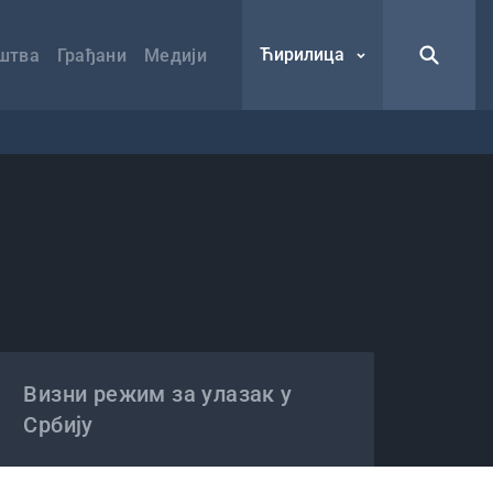
Ћирилица
штва
Грађани
Медији
Визни режим за улазак у
Србију