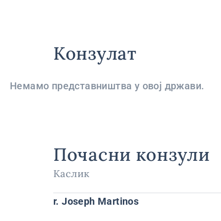
Конзулат
Немамо представништва у овој држави.
Почасни конзули
Каслик
r. Joseph Martinos