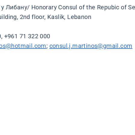
 Либану/ Honorary Consul of the Repubic of Se
lding, 2nd floor, Kaslik, Lebanon
, +961 71 322 000
nos@hotmail.com
;
consul.j.martinos@gmail.com