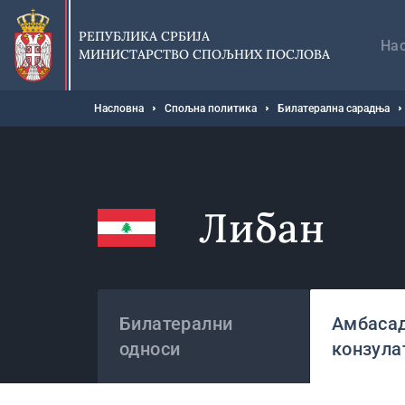
Прескочи
Гл
на
на
РЕПУБЛИКА СРБИЈА
главни
На
МИНИСТАРСТВО СПОЉНИХ ПОСЛОВА
део
садржаја
Мрвице
Насловна
Спољна политика
Билатерална сарадња
Либан
Државе
Билатерални
Амбасад
односи
конзула