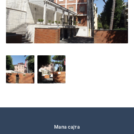
Подножје
Мапа сајта