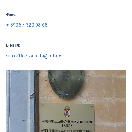
Факс:
+ 3906 / 320-08-68
Е-маил:
srb.office.valletta@mfa.rs