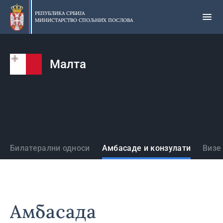
Прескочи
на
РЕПУБЛИКА СРБИЈА
МИНИСТАРСТВО СПОЉНИХ ПОСЛОВА
главни
део
садржаја
Малта
Државе
Билатерални односи
Амбасаде и конзулати
Визе
Амбасада