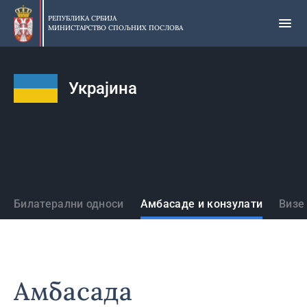
Прескочи
на
РЕПУБЛИКА СРБИЈА
МИНИСТАРСТВО СПОЉНИХ ПОСЛОВА
главни
део
садржаја
Украјина
Државе
Билатерални односи
Амбасаде и конзулати
Визе
Амбасада