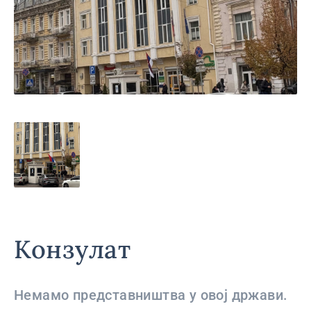
Конзулат
Немамо представништва у овој држави.