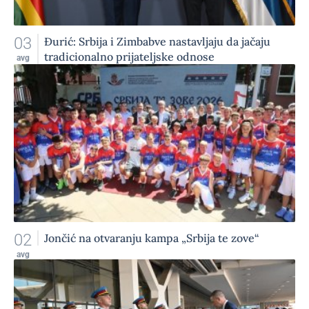
03
Đurić: Srbija i Zimbabve nastavljaju da jačaju
tradicionalno prijateljske odnose
avg
02
Jončić na otvaranju kampa „Srbija te zove“
avg