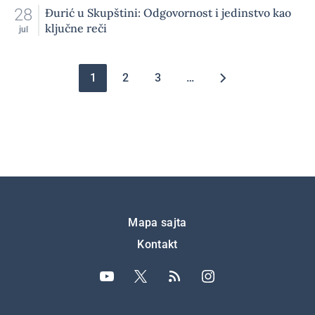
28
Đurić u Skupštini: Odgovornost i jedinstvo kao
ključne reči
jul
Pagination
1
2
3
…
Подножје
Mapa sajta
Kontakt