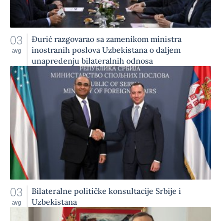
03
Đurić razgovarao sa zamenikom ministra
inostranih poslova Uzbekistana o daljem
avg
unapređenju bilateralnih odnosa
03
Bilateralne političke konsultacije Srbije i
Uzbekistana
avg