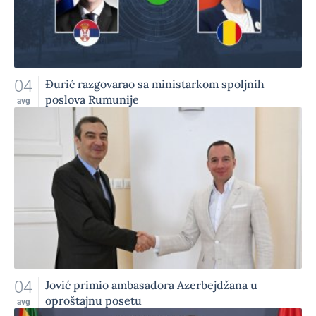
04
Đurić razgovarao sa ministarkom spoljnih
poslova Rumunije
avg
04
Jović primio ambasadora Azerbejdžana u
oproštajnu posetu
avg