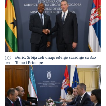
03
Đurić: Srbija želi unapređenje saradnje sa Sao
Tome i Prinsipe
avg