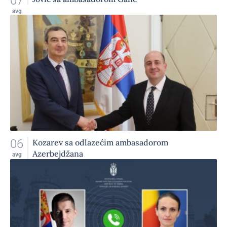
07
avg
06
Kozarev sa odlazećim ambasadorom
Azerbejdžana
avg