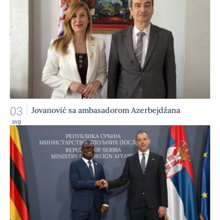
03
Jovanović sa ambasadorom Azerbejdžana
avg