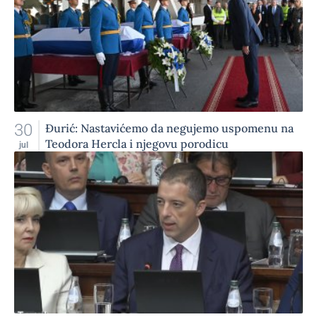
30
Đurić: Nastavićemo da negujemo uspomenu na
Teodora Hercla i njegovu porodicu
jul