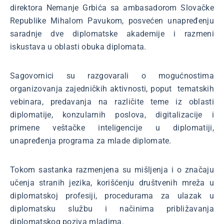
direktora Nemanje Grbića sa ambasadorom Slovačke
Republike Mihalom Pavukom, posvećen unapređenju
saradnje dve diplomatske akademije i razmeni
iskustava u oblasti obuka diplomata.
Sagovornici su razgovarali o mogućnostima
organizovanja zajedničkih aktivnosti, poput tematskih
vebinara, predavanja na različite teme iz oblasti
diplomatije, konzularnih poslova, digitalizacije i
primene veštačke inteligencije u diplomatiji,
unapređenja programa za mlade diplomate.
Tokom sastanka razmenjena su mišljenja i o značaju
učenja stranih jezika, korišćenju društvenih mreža u
diplomatskoj profesiji, procedurama za ulazak u
diplomatsku službu i načinima približavanja
diplomatskog poziva mladima.