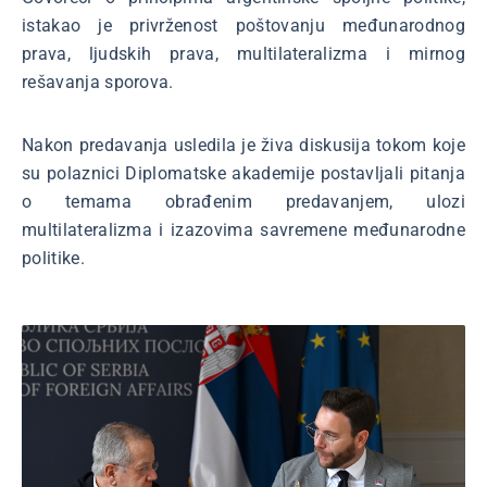
istakao je privrženost poštovanju međunarodnog
prava, ljudskih prava, multilateralizma i mirnog
rešavanja sporova.
Nakon predavanja usledila je živa diskusija tokom koje
su polaznici Diplomatske akademije postavljali pitanja
o temama obrađenim predavanjem, ulozi
multilateralizma i izazovima savremene međunarodne
politike.