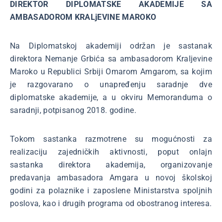
DIREKTOR DIPLOMATSKE AKADEMIJE SA
AMBASADOROM KRALjEVINE MAROKO
Na Diplomatskoj akademiji održan je sastanak
direktora Nemanje Grbića sa ambasadorom Kraljevine
Maroko u Republici Srbiji Omarom Amgarom, sa kojim
je razgovarano o unapređenju saradnje dve
diplomatske akademije, a u okviru Memoranduma o
saradnji, potpisanog 2018. godine.
Tokom sastanka razmotrene su mogućnosti za
realizaciju zajedničkih aktivnosti, poput onlajn
sastanka direktora akademija, organizovanje
predavanja ambasadora Amgara u novoj školskoj
godini za polaznike i zaposlene Ministarstva spoljnih
poslova, kao i drugih programa od obostranog interesa.