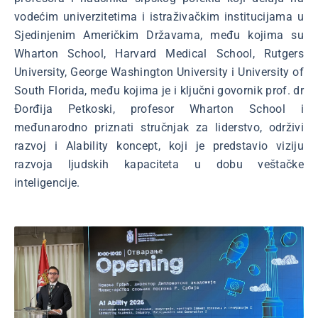
vodećim univerzitetima i istraživačkim institucijama u
Sjedinjenim Američkim Državama, među kojima su
Wharton School, Harvard Medical School, Rutgers
University, George Washington University i University of
South Florida, među kojima je i ključni govornik prof. dr
Đorđija Petkoski, profesor Wharton School i
međunarodno priznati stručnjak za liderstvo, održivi
razvoj i Alability koncept, koji je predstavio viziju
razvoja ljudskih kapaciteta u dobu veštačke
inteligencije.