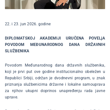
22. i 23. jun 2026. godine
DIPLOMATSKOJ AKADEMIJI URUČENA POVELjA
POVODOM MEĐUNARODNOG DANA DRŽAVNIH
SLUŽBENIKA
Povodom Međunarodnog dana državnih službenika,
koji je prvi put ove godine institucionalno obeležen u
Republici Srbiji, održan je dvodnevni program, u znak
priznanja službenicima državne i lokalne samouprava
za njihov ukupni doprinos unapređenju rada javne
uprave.