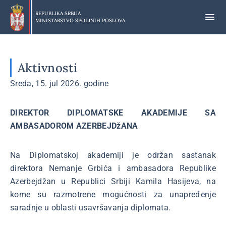
Preskoči
na
REPUBLIKA SRBIJA
MINISTARSTVO SPOLJNIH POSLOVA
glavni
deo
sadržaja
Aktivnosti
Sreda, 15. jul 2026. godine
DIREKTOR DIPLOMATSKE AKADEMIJE SA
AMBASADOROM AZERBEJDžANA
Na Diplomatskoj akademiji je održan sastanak
direktora Nemanje Grbića i ambasadora Republike
Azerbejdžan u Republici Srbiji Kamila Hasijeva, na
kome su razmotrene mogućnosti za unapređenje
saradnje u oblasti usavršavanja diplomata.