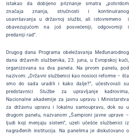
istakao da dobijeno priznanje smatra „potvrdom
značaja znanja, stručnosti i kontinuiranog
usavršavanja u državnoj službi, ali istovremeno i
obavezujućom na još posvećeniji, odgovorniji i
predaniji rad“.
Drugog dana Programa obeležavanja Međunarodnog
dana državnih službenika, 23. juna, u Evropskoj kući,
organizovana su dva panela. Na prvom panelu, pod
nazivom: „Državni službenici kao nosioci reforme – šta
smo do sada uradili i kako dalje?”, učestvovali su
predstavnici Službe za upravljanje kadrovima,
Nacionalne akademije za javnu upravu i Ministarstva
za državnu upravu i lokalnu samoupravu, dok su u
drugom panelu, nazvanom „Šampioni javne uprave –
ljudi koji menjaju sistem”, uzeli učešće službenici iz
nagrađenih institucija. Na panelima je diskutovano o