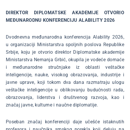
DIREKTOR DIPLOMATSKE AKADEMIJE OTVORIO
MEĐUNARODNU KONFERENCIJU ALABILITY 2026
Dvodnevna međunarodna konferencija Alability 2026,
u organizaciji Ministarstva spoljnih poslova Republike
Srbije, koju je otvorio direktor Diplomatske akademije
Ministarstva Nemanja Grbić, okupila je vodeće domaće
i međunarodne stručnjake iz oblasti veštačke
inteligencije, nauke, visokog obrazovanja, industrije i
javne uprave, koji tokom dva dana razmatraju ulogu
veštačke inteligencije u oblikovanju budućnosti rada,
obrazovanja, liderstva i društvenog razvoja, kao i
značaj javne, kulturne i naučne diplomatije.
Poseban značaj konferenciji daje učešće istaknutih
profesora i naučnika srpskog porekla koji deluju na