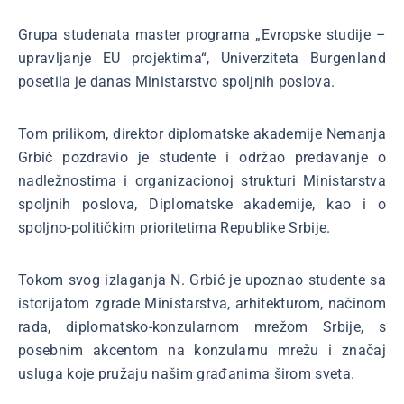
Grupa studenata master programa „Evropske studije –
upravljanje EU projektima“, Univerziteta Burgenland
posetila je danas Ministarstvo spoljnih poslova.
Tom prilikom, direktor diplomatske akademije Nemanja
Grbić pozdravio je studente i održao predavanje o
nadležnostima i organizacionoj strukturi Ministarstva
spoljnih poslova, Diplomatske akademije, kao i o
spoljno-političkim prioritetima Republike Srbije.
Tokom svog izlaganja N. Grbić je upoznao studente sa
istorijatom zgrade Ministarstva, arhitekturom, načinom
rada, diplomatsko-konzularnom mrežom Srbije, s
posebnim akcentom na konzularnu mrežu i značaj
usluga koje pružaju našim građanima širom sveta.