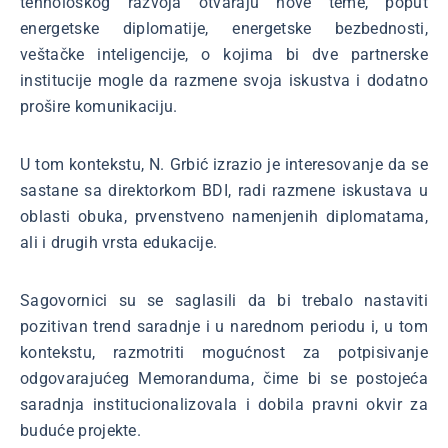
tehnološkog razvoja otvaraju nove teme, poput
energetske diplomatije, energetske bezbednosti,
veštačke inteligencije, o kojima bi dve partnerske
institucije mogle da razmene svoja iskustva i dodatno
prošire komunikaciju.
U tom kontekstu, N. Grbić izrazio je interesovanje da se
sastane sa direktorkom BDI, radi razmene iskustava u
oblasti obuka, prvenstveno namenjenih diplomatama,
ali i drugih vrsta edukacije.
Sagovornici su se saglasili da bi trebalo nastaviti
pozitivan trend saradnje i u narednom periodu i, u tom
kontekstu, razmotriti mogućnost za potpisivanje
odgovarajućeg Memoranduma, čime bi se postojeća
saradnja institucionalizovala i dobila pravni okvir za
buduće projekte.