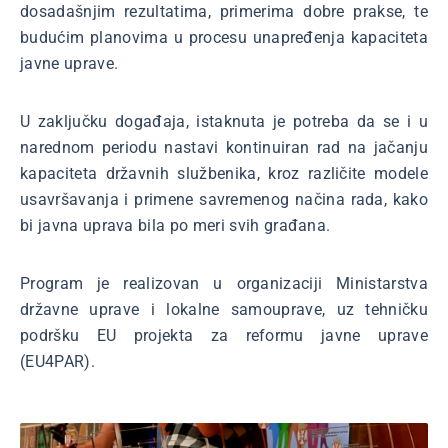
dosadašnjim rezultatima, primerima dobre prakse, te
budućim planovima u procesu unapređenja kapaciteta
javne uprave.
U zaključku događaja, istaknuta je potreba da se i u
narednom periodu nastavi kontinuiran rad na jačanju
kapaciteta državnih službenika, kroz različite modele
usavršavanja i primene savremenog načina rada, kako
bi javna uprava bila po meri svih građana.
Program je realizovan u organizaciji Ministarstva
državne uprave i lokalne samouprave, uz tehničku
podršku EU projekta za reformu javne uprave
(EU4PAR).