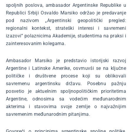
spoljnih poslova, ambasador Argentinske Republike u
Republici Srbiji Osvaldo Marsiko održao je predavanje
pod nazivom „Argentinski geopolitički pregled:
regionalni kontekst, strateški interesi i savremeni
izazovi“ polaznicima Akademije, studentima na praksi i
zainteresovanim kolegama.
Ambasador Marsiko je predstavio istorijski razvoj
Argentine i Latinske Amerike, osvrnuvši se na ključne
političke i društvene procese koji su oblikovali
savremenu argentinsku državu. Posebnu pažnju
posvetio je aktuelnim spoljnopolitičkim prioritetima
Argentine, odnosima sa vodećim međunarodnim
akterima i stavovima svoje zemlje o najvažnijim
savremenim međunarodnim pitanjima.
Govoreći o principima argentinske spoljne politike,