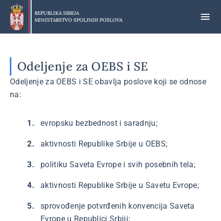
Preskoči
na
REPUBLIKA SRBIJA
MINISTARSTVO SPOLJNIH POSLOVA
glavni
deo
sadržaja
Odeljenje za OEBS i SE
Odeljenje za OEBS i SE obavlja poslove koji se odnose
na:
evropsku bezbednost i saradnju;
aktivnosti Republike Srbije u OEBS;
politiku Saveta Evrope i svih posebnih tela;
aktivnosti Republike Srbije u Savetu Evrope;
sprovođenje potvrđenih konvencija Saveta
Evrope u Republici Srbiji;