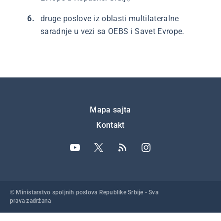
druge poslove iz oblasti multilateralne
saradnje u vezi sa OEBS i Savet Evrope.
Подножје
Mapa sajta
Kontakt
© Ministarstvo spoljnih poslova Republike Srbije - Sva
prava zadržana