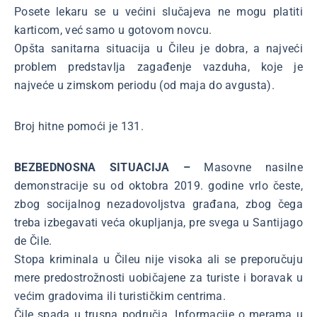
Posete lekaru se u većini slučajeva ne mogu platiti
karticom, već samo u gotovom novcu.
Opšta sanitarna situacija u Čileu je dobra, a najveći
problem predstavlja zagađenje vazduha, koje je
najveće u zimskom periodu (od maja do avgusta).
Broj hitne pomoći je 131.
BEZBEDNOSNA SITUACIJA –
Masovne nasilne
demonstracije su od oktobra 2019. godine vrlo česte,
zbog socijalnog nezadovoljstva građana, zbog čega
treba izbegavati veća okupljanja, pre svega u Santijago
de Čile.
Stopa kriminala u Čileu nije visoka ali se preporučuju
mere predostrožnosti uobičajene za turiste i boravak u
većim gradovima ili turističkim centrima.
Čile spada u trusna područja. Informacije o merama u