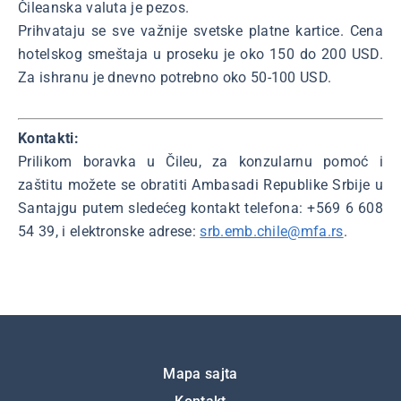
Čileanska valuta je pezos.
Prihvataju se sve važnije svetske platne kartice. Cena
hotelskog smeštaja u proseku je oko 150 do 200 USD.
Za ishranu je dnevno potrebno oko 50-100 USD.
Kontakti:
Prilikom boravka u Čileu, za konzularnu pomoć i
zaštitu možete se obratiti Ambasadi Republike Srbije u
Santajgu putem sledećeg kontakt telefona: +569 6 608
54 39, i elektronske adrese:
srb.emb.chile@mfa.rs
.
Подножје
Mapa sajta