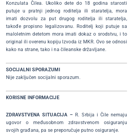
Konzulata Čilea. Ukoliko dete do 18 godina starosti
putuje u pratnji jednog roditelja ili staratelja, mora
imati dozvolu za put drugog roditelja ili staratelja,
takođe propisno legalizovanu. Roditelj koji putuje sa
maloletnim detetom mora imati dokaz o srodstvu, i to
original ili overenu kopiju Izvoda iz MKR. Ovo se odnosi
kako na strane, tako i na čileanske državljane.
SOCIJALNI SPORAZUMI
Nije zaključen socijalni sporazum.
KORISNE INFORMACIJE
ZDRAVSTVENA SITUACIJA –
R. Srbija i Čile nemaju
ugovor o međusobnom zdravstvenom osiguranju
svojih građana, pa se preporučuje putno osiguranje.