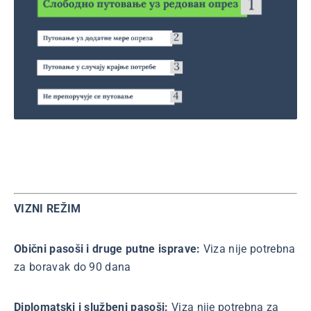
VIZNI REŽIM
Obični pasoši i druge putne isprave:
Viza nije potrebna
za boravak do 90 dana
Diplomatski i službeni pasoši:
Viza nije potrebna za