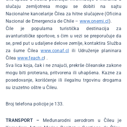
slučaju zemljotresa mogu se dobiti na sajtu
Nacionalne kancelarije Čilea za hitne slučajeve (Oficina
Nacional de Emergencia de Chile –
www.onemi.cl
).
Čile je popularna turistička destinacija za
avanturističke sportove, s čim u vezi se preporučuje da
se, pred put u udaljene delove zemlje, kontaktira Služba
za šume Čilea
www.conaf.cl
ili Udruženje planinara
Čilea
www.feach.c
l .
Sva lica koja, čak i ne znajući, prekrše čileanske zakone
mogu biti proterana, pritvorena ili uhapšena. Kazne za
posedovanje, korišćenje ili ilegalnu trgovinu drogama
su izuzetno oštre u Čileu.
Broj telefona policije je 133.
TRANSPORT –
Međunarodni aerodrom u Čileu je