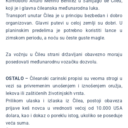
Komodoro Arturo Merino Benitez u Santjago de Čileu,
koji je i glavna čileanska međunarodna luka.
Transport unutar Čilea je u principu bezbedan i dobro
organizovan. Glavni putevi u celoj zemlji su dobri. U
planinskim predelima je potrebno koristiti lance u
zimskom periodu, a noću su česte guste magle.
Za vožnju u Čileu strani državljani obavezno moraju
posedovati međunarodnu vozačku dozvolu.
OSTALO –
Čileanski carinski propisi su veoma strogi u
vezi sa privremenim unošenjem i iznošenjem oružja,
lekova ili zaštićenih životinjskih vrsta.
Prilikom ulaska i izlaska iz Čilea, postoji obaveza
prijave keš novca u vrednosti većoj od 10.000 USA
dolara, kao i dokaz o poreklu istog, ukoliko se poseduje
veća suma.