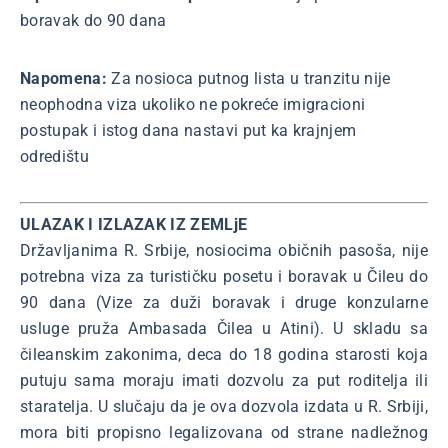
boravak do 90 dana
Napomena:
Za nosioca putnog lista u tranzitu nije
neophodna viza ukoliko ne pokreće imigracioni
postupak i istog dana nastavi put ka krajnjem
odredištu
ULAZAK I IZLAZAK IZ ZEMLjE
Državljanima R. Srbije, nosiocima običnih pasoša, nije
potrebna viza za turističku posetu i boravak u Čileu do
90 dana (Vize za duži boravak i druge konzularne
usluge pruža Ambasada Čilea u Atini). U skladu sa
čileanskim zakonima, deca do 18 godina starosti koja
putuju sama moraju imati dozvolu za put roditelja ili
staratelja. U slučaju da je ova dozvola izdata u R. Srbiji,
mora biti propisno legalizovana od strane nadležnog