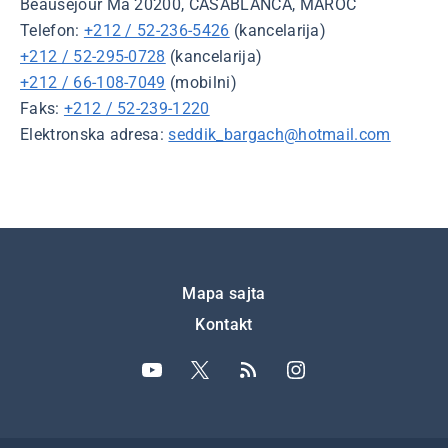
Beauséjour Ma 20200, CASABLANCA, MAROC
Telefon:
+212 / 52-236-5426
(kancelarija)
+212 / 52-295-0728
(kancelarija)
+212 / 66-108-7049
(mobilni)
Faks:
+212 / 52-239-1220
Elektronska adresa:
seddik_bargach@hotmail.com
Подножје
Mapa sajta
Kontakt