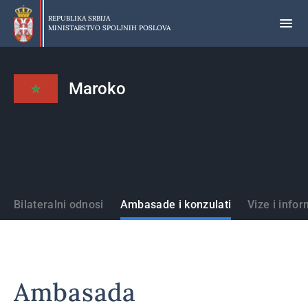
Preskoči
na
REPUBLIKA SRBIJA
MINISTARSTVO SPOLJNIH POSLOVA
glavni
deo
sadržaja
Maroko
Države
Bilateralni odnosi
Ambasade i konzulati
Vize i infor
Ambasada