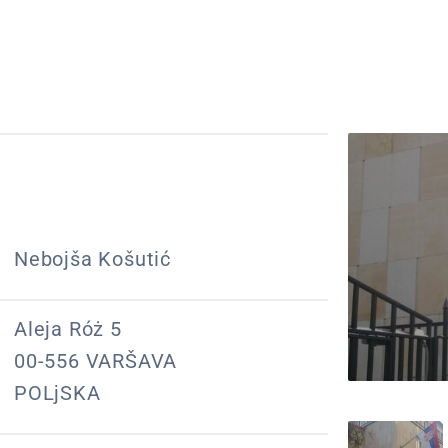
Nebojša Košutić
Aleja Róż 5
00-556 VARŠAVA
POLjSKA