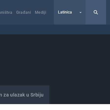
Latinica
vništva
Građani
Mediji
m za ulazak u Srbiju