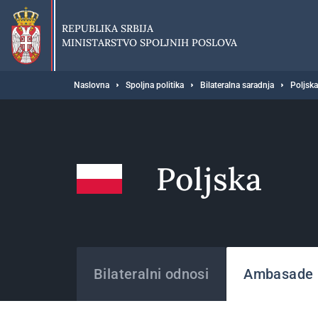
Preskoči
na
REPUBLIKA SRBIJA
glavni
MINISTARSTVO SPOLJNIH POSLOVA
deo
sadržaja
Breadcrumb
Naslovna
Spoljna politika
Bilateralna saradnja
Poljska
Poljska
Države
Bilateralni odnosi
Ambasade i