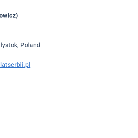
howicz)
lystok, Poland
atserbii.pl